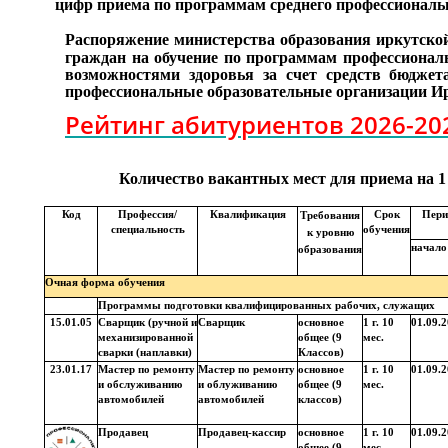
цифр приема по программам среднего профессиональн
Распоряжение
министерства образования иркутско
граждан на обучение по программам
профессионал
возможностями
здоровья за счет средств бюджет
профессиональные образовательные организации Ир
Рейтинг абитуриентов 2026-202
Количество вакантных мест для приема на 1 
Код
Профессия/
Квалификация
Срок
Пери
Требования
специальность
обучения
к уровню
начало
образования
Очная форма обучения
Программы подготовки квалифицированных рабочих, служащих
15.01.05
Сварщик (ручной и
Сварщик
основное
1 г. 10
01.09.
механизированной
общее (9
мес.
сварки (наплавки)
Классов)
23.01.17
Мастер по ремонту
Мастер по ремонту
основное
1 г. 10
01.09.
и обслуживанию
и облуживанию
общее (9
мес.
автомобилей
автомобилей
классов)
Продавец
Продавец-кассир
основное
1 г. 10
01.09.
общее (9
мес.