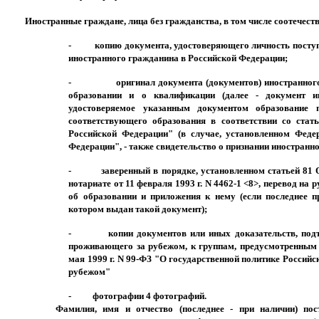
Иностранные граждане, лица без гражданства, в том числе соотечес
-
копию документа, удостоверяющего личность посту
иностранного гражданина в Российской Федерации;
-
оригинал документа (документов) иностранного
образовании и о квалификации (далее - документ ин
удостоверяемое указанным документом образование 
соответствующего образования в соответствии со стат
Российской Федерации" (в случае, установленном Фед
Федерации", - также свидетельство о признании иностранно
-
заверенный в порядке, установленном статьей 81
нотариате от 11 февраля 1993 г.
N
4462-1 <8>, перевод на 
об образовании и приложения к нему (если последнее п
котором выдан такой документ);
-
копии документов или иных доказательств, под
проживающего за рубежом, к группам, предусмотренным 
мая 1999 г.
N
99-ФЗ "О государственной политике Российс
рубежом"
-
фотографии 4 фотографий.
Фамилия, имя и отчество (последнее - при наличии) по