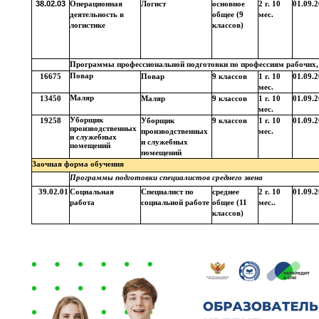
38.02.03
Операционная
Логист
основное
2 г. 10
01.09.
деятельность в
общее (9
мес.
логистике
классов)
Программы профессиональной подготовки по профессиям рабочих
Повар
16675
Повар
9 классов
1 г. 10
01.09.
мес.
Маляр
13450
Маляр
9 классов
1 г. 10
01.09.
мес.
Уборщик
19258
Уборщик
9 классов
1 г. 10
01.09.
производственных
производственных
мес.
и служебных
и служебных
помещений
помещений
Заочная форма обучения
Программы подготовки специалистов среднего звена
39.02.01
Социальная
Специалист по
среднее
2 г. 10
01.09.
работа
социальной работе
общее (11
мес..
классов)