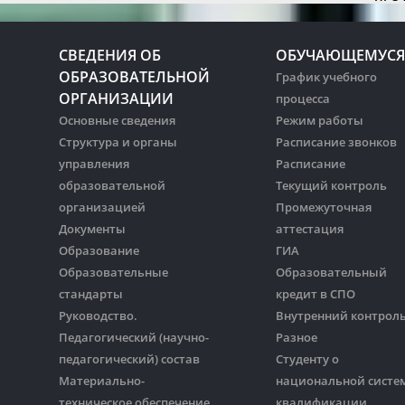
СВЕДЕНИЯ ОБ
ОБУЧАЮЩЕМУСЯ
ОБРАЗОВАТЕЛЬНОЙ
График учебного
ОРГАНИЗАЦИИ
процесса
Основные сведения
Режим работы
Структура и органы
Расписание звонков
управления
Расписание
образовательной
Текущий контроль
организацией
Промежуточная
Документы
аттестация
Образование
ГИА
Образовательные
Образовательный
стандарты
кредит в СПО
Руководство.
Внутренний контрол
Педагогический (научно-
Разное
педагогический) состав
Студенту о
Материально-
национальной систе
техническое обеспечение
квалификации