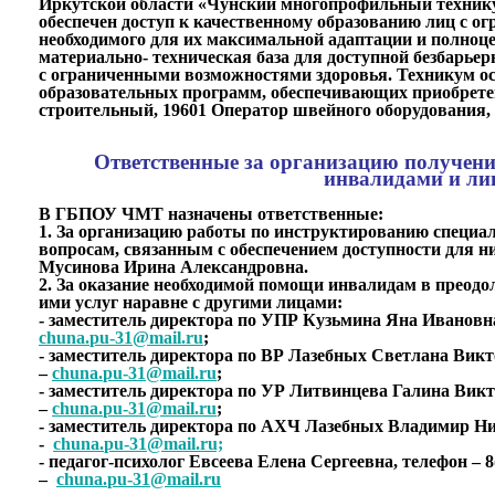
Иркутской области «Чунский многопрофильный техни
обеспечен доступ к качественному образованию лиц с
необходимого для их максимальной адаптации и полноц
материально- техническая база для доступной безбарь
с
ограниченными возможностями здоровья. Техникум ос
образовательных программ, обеспечивающих приобрете
строительный, 19601 Оператор швейного оборудования, 
Ответственные за организацию получени
инвалидами и ли
В ГБПОУ ЧМТ назначены ответственные:
1. За организацию работы по инструктированию специа
вопросам, связанным с обеспечением доступности для ни
Мусинова Ирина Александровна.
2. За оказание необходимой помощи инвалидам в преод
ими услуг наравне с другими лицами:
- заместитель директора по УПР Кузьмина Яна Ивановна,
chuna
.
pu
-31@
mail
.
ru
;
- заместитель директора по ВР Лазебных Светлана Викто
–
chuna
.
pu
-31@
mail
.
ru
;
- заместитель директора по УР Литвинцева Галина Викто
–
chuna
.
pu
-31@
mail
.
ru
;
- заместитель директора по АХЧ Лазебных Владимир Нико
-
chuna
.
pu
-31@
mail
.
ru;
- педагог-психолог Евсеева Елена Сергеевна, телефон – 8
–
chuna
.
pu
-31@
mail
.
ru