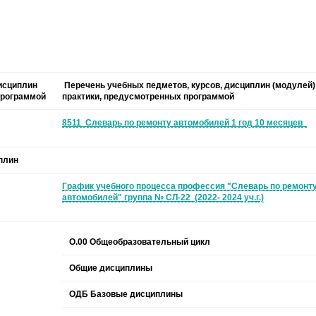
исциплин
Перечень учебных педметов, курсов, дисциплин (модулей)
 программой
практики, предусмотренных программой
8511 Слеварь по ремонту автомобилей 1 год 10 месяцев
плин
График учебного процесса профессия "Слеварь по ремонт
автомобилей" группа № СЛ-22 (2022- 2024 уч.г.)
О.00 Общеобразовательный цикл
Общие дисциплины
ОДБ Базовые дисциплины