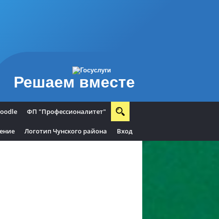
Решаем вместе
oodle
ФП "Профессионалитет"
ление
Логотип Чунского района
Вход