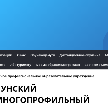
низации
О нас
Обучающемуся
Дистанционное обучение
M
бота
Абитуриенту
Форма обращения граждан
Заочное отде
тное профессиональное образовательное учреждение
ЧУНСКИЙ
МНОГОПРОФИЛЬНЫЙ