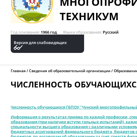
МНОГОПРОФ
ТЕХНИКУМ
Год основания
1966 год
Языки образования
Русский
Версия для слабовидящих
Главная
Сведения об образовательной организации
Образовани
ЧИСЛЕННОСТЬ ОБУЧАЮЩИХС
Численность обучающихся ГБПОУ "Чунский многопрофильный т
Информация о результатах приема по каждой профессии, спе
образования (при наличии вступи тельных испытаний), каж
специальности высшего образования с различными условиями
бюджетных ассигнований федерального бюджета, бюджетов с
бюджетов, по договорам об образовании за счет средств физи