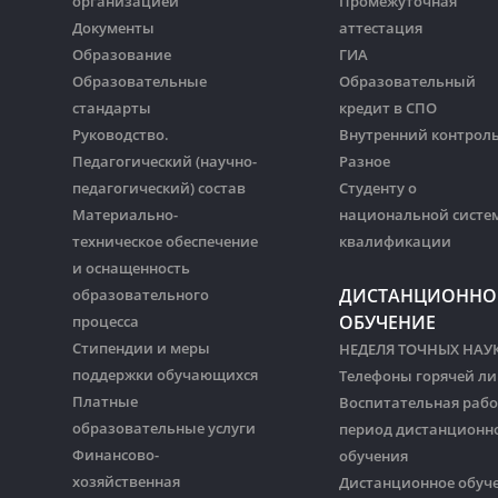
организацией
Промежуточная
Документы
аттестация
Образование
ГИА
Образовательные
Образовательный
стандарты
кредит в СПО
Руководство.
Внутренний контрол
Педагогический (научно-
Разное
педагогический) состав
Студенту о
Материально-
национальной систе
техническое обеспечение
квалификации
и оснащенность
ДИСТАНЦИОННО
образовательного
ОБУЧЕНИЕ
процесса
Стипендии и меры
НЕДЕЛЯ ТОЧНЫХ НАУ
поддержки обучающихся
Телефоны горячей л
Платные
Воспитательная рабо
образовательные услуги
период дистанционн
Финансово-
обучения
хозяйственная
Дистанционное обуч