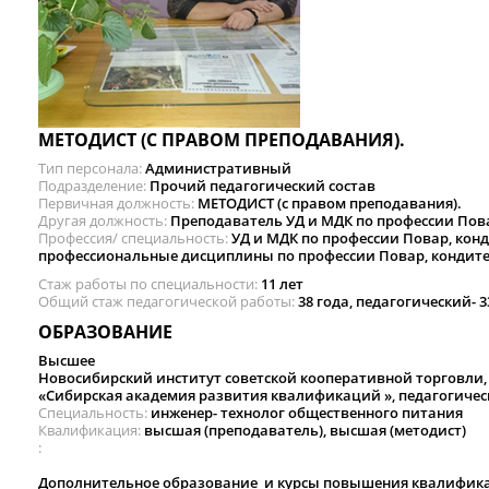
МЕТОДИСТ (С ПРАВОМ ПРЕПОДАВАНИЯ).
Тип персонала
Административный
Подразделение
Прочий педагогический состав
Первичная должность
МЕТОДИСТ (с правом преподавания).
Другая должность
Преподаватель УД и МДК по профессии Пов
Профессия/ специальность
УД и МДК по профессии Повар, ко
профессиональные дисциплины по профессии Повар, кондит
Стаж работы по специальности
11 лет
Общий стаж педагогической работы
38 года, педагогический- 3
ОБРАЗОВАНИЕ
Высшее
Новосибирский институт советской кооперативной торговли, и
«Сибирская академия развития квалификаций », педагогическо
Специальность
инженер- технолог общественного питания
Квалификация
высшая (преподаватель), высшая (методист)
Дополнительное образование и курсы повышения квалифика