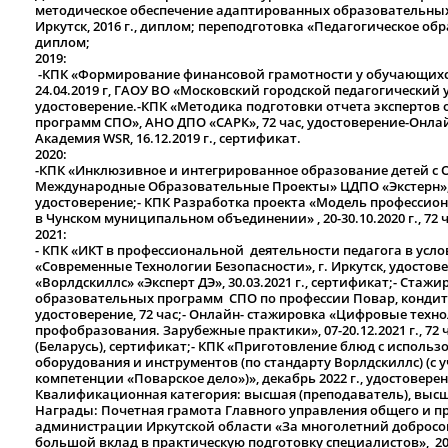
методическое обеспечение адаптированных образовательных
Иркутск, 2016 г., диплом; переподготовка «Педагогическое обр
диплом;
2019:
-КПК «Формирование финансовой грамотности у обучающихся
24.04.2019 г, ГАОУ ВО «Московский городской педагогический ун
удостоверение.-КПК «Методика подготовки отчета экспертов
программ СПО», АНО ДПО «САРК», 72 час, удостоверение-Онлай
Академия WSR, 16.12.2019 г., сертификат.
2020:
-КПК «Инклюзивное и интегрированное образование детей с 
Международные Образовательные Проекты» ЦДПО «Экстерн», г. С
удостоверение;- КПК Разработка проекта «Модель профессио
в Чунском муниципальном объединении» , 20-30.10.2020 г., 72 
2021:
- КПК «ИКТ в профессиональной деятельности педагога в услов
«Современные Технологии Безопасности», г. Иркутск, удостове
«Ворлдскиллс» «Эксперт ДЭ», 30.03.2021 г., сертификат;- Ста
образовательных программ СПО по профессии Повар, кондитер»,
удостоверение, 72 час;
-
Онлайн- стажировка «Цифровые техно
профобразования. Зарубежные практики», 07-20.12.2021 г., 72
(Беларусь), сертификат;- КПК «Приготовление блюд с исполь
оборудования и инструментов (по стандарту Ворлдскиллс) (с 
компетенции «Поварское дело»)», декабрь 2022 г., удостоверен
Квалификационная категория: высшая (преподаватель), высш
Награды: Почетная грамота Главного управления общего и 
администрации Иркутской области «За многолетний добросо
большой вклад в практическую подготовку специалистов», 20