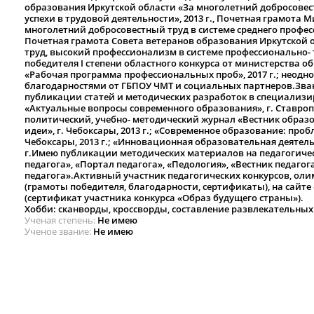
образования Иркутской области «За многолетний добросовес
успехи в трудовой деятельности», 2013 г., Почетная грамота 
многолетний добросовестный труд в системе среднего професс
Почетная грамота Совета ветеранов образования Иркутской 
труд, высокий профессионализм в системе профессионально- т
победителя I степени областного конкурса от министерства 
«Рабочая программа профессиональных проб», 2017 г.; неод
благодарностями от ГБПОУ ЧМТ и социальных партнеров.Звани
публикации статей и методических разработок в специализи
«Актуальные вопросы современного образования», г. Ставроп
политический, учебно- методический журнал «Вестник образо
идеи», г. Чебоксары, 2013 г.; «Современное образование: проб
Чебоксары, 2013 г.; «Инновационная образовательная деятельно
г.Имею публикации методических материалов на педагогичес
педагога», «Портал педагога», «Педология», «Вестник педагог
педагога».Активный участник педагогических конкурсов, оли
(грамоты победителя, благодарности, сертификаты), на сай
(сертификат участника конкурса «Образ будущего страны»).
Хобби: сканворды, кроссворды, составление развлекательных
Ученая степень
Не имею
Ученое звание
Не имею