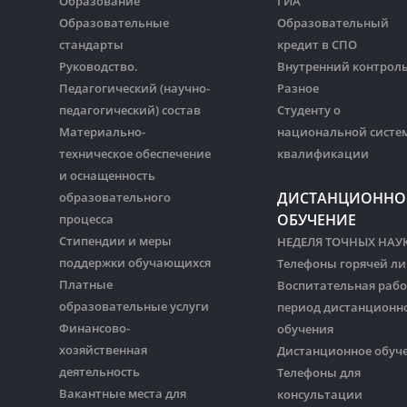
Образование
ГИА
Образовательные
Образовательный
стандарты
кредит в СПО
Руководство.
Внутренний контрол
Педагогический (научно-
Разное
педагогический) состав
Студенту о
Материально-
национальной систе
техническое обеспечение
квалификации
и оснащенность
ДИСТАНЦИОННО
образовательного
ОБУЧЕНИЕ
процесса
Стипендии и меры
НЕДЕЛЯ ТОЧНЫХ НАУ
поддержки обучающихся
Телефоны горячей л
Платные
Воспитательная рабо
образовательные услуги
период дистанционн
Финансово-
обучения
хозяйственная
Дистанционное обуч
деятельность
Телефоны для
Вакантные места для
консультации